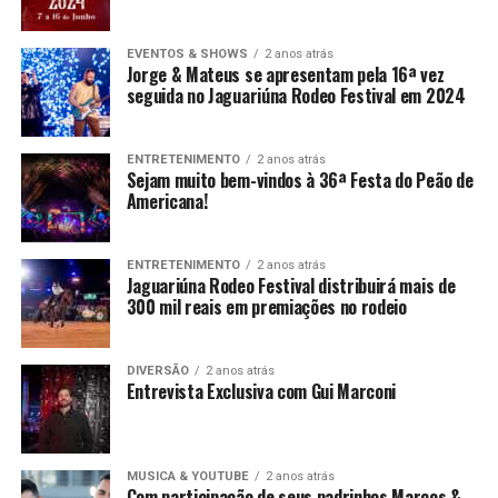
EVENTOS & SHOWS
2 anos atrás
Jorge & Mateus se apresentam pela 16ª vez
seguida no Jaguariúna Rodeo Festival em 2024
ENTRETENIMENTO
2 anos atrás
Sejam muito bem-vindos à 36ª Festa do Peão de
Americana!
ENTRETENIMENTO
2 anos atrás
Jaguariúna Rodeo Festival distribuirá mais de
300 mil reais em premiações no rodeio
DIVERSÃO
2 anos atrás
Entrevista Exclusiva com Gui Marconi
MUSICA & YOUTUBE
2 anos atrás
Com participação de seus padrinhos Marcos &