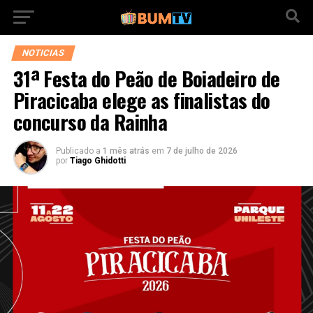
NOTICIAS
31ª Festa do Peão de Boiadeiro de
Piracicaba elege as finalistas do
concurso da Rainha
Publicado a
1 mês atrás
em
7 de julho de 2026
por
Tiago Ghidotti