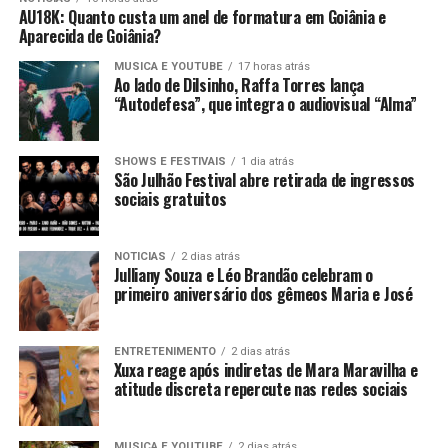
AU18K: Quanto custa um anel de formatura em Goiânia e
Aparecida de Goiânia?
MUSICA E YOUTUBE
17 horas atrás
Ao lado de Dilsinho, Raffa Torres lança
“Autodefesa”, que integra o audiovisual “Alma”
SHOWS E FESTIVAIS
1 dia atrás
São Julhão Festival abre retirada de ingressos
sociais gratuitos
NOTICIAS
2 dias atrás
Julliany Souza e Léo Brandão celebram o
primeiro aniversário dos gêmeos Maria e José
ENTRETENIMENTO
2 dias atrás
Xuxa reage após indiretas de Mara Maravilha e
atitude discreta repercute nas redes sociais
MUSICA E YOUTUBE
2 dias atrás