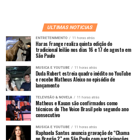
ULTIMAS NOTICIAS
ENTRETENIMENTO
11 horas atrás
Haras Frange realiza quinta edição do
tradicional leilão nos dias 16 e 17 de agosto em
São Paulo
MUSICA E YOUTUBE
11 horas atrás
Duda Rubert estreia quadro inédito no YouTube
e recebe Matheus Aleixo no episódio de
lançamento
TELEVISÃO & NOVELA
11 horas atrás
Matheus e Kauan são confirmados como
técnicos do The Voice Brasil pelo segundo ano
consecutivo
MUSICA E YOUTUBE
11 horas atrás
Raphaela Santos anuncia gravação de “Chama
no Bregão 2” em São Paulo com participações