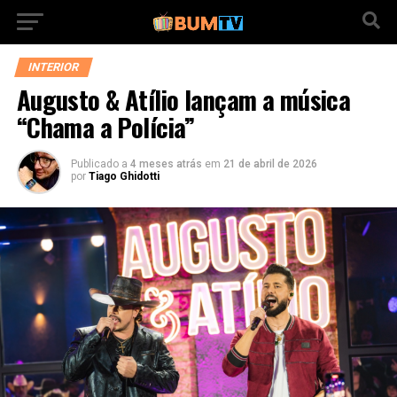
INTERIOR
Augusto & Atílio lançam a música
“Chama a Polícia”
Publicado a
4 meses atrás
em
21 de abril de 2026
por
Tiago Ghidotti