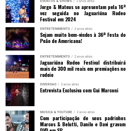
EVENTOS & SHOWS
2 anos atrás
Jorge & Mateus se apresentam pela 16ª
vez seguida no Jaguariúna Rodeo
Festival em 2024
ENTRETENIMENTO
2 anos atrás
Sejam muito bem-vindos à 36ª Festa do
Peão de Americana!
ENTRETENIMENTO
2 anos atrás
Jaguariúna Rodeo Festival distribuirá
mais de 300 mil reais em premiações no
rodeio
DIVERSÃO
2 anos atrás
Entrevista Exclusiva com Gui Marconi
MUSICA & YOUTUBE
2 anos atrás
Com participação de seus padrinhos
Marcos & Belutti, Danilo e Davi gravam
DVD em SP