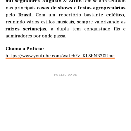
mil seguidores
.
Augusto & Atílio
têm se apresentado
nas principais
casas de shows
e
festas agropecuárias
pelo
Brasil
. Com um repertório bastante
eclético
,
reunindo vários estilos musicais, sempre valorizando as
raízes sertanejas
, a dupla tem conquistado fãs e
admiradores por onde passa.
Chama a Polícia:
https://www.youtube.com/watch?v=KL8hNB30Umc
PUBLICIDADE