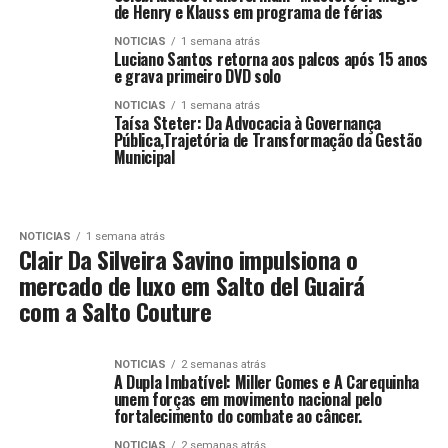
de Henry e Klauss em programa de férias
NOTICIAS
1 semana atrás
Luciano Santos retorna aos palcos após 15 anos
e grava primeiro DVD solo
NOTICIAS
1 semana atrás
Taísa Steter: Da Advocacia à Governança
Pública,Trajetória de Transformação da Gestão
Municipal
NOTICIAS
1 semana atrás
Clair Da Silveira Savino impulsiona o
mercado de luxo em Salto del Guairá
com a Salto Couture
NOTICIAS
2 semanas atrás
​A Dupla Imbatível: Miller Gomes e A Carequinha
unem forças em movimento nacional pelo
fortalecimento do combate ao câncer.
NOTICIAS
2 semanas atrás