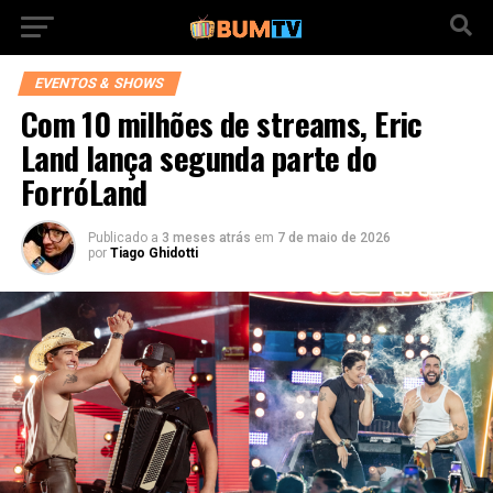
EVENTOS & SHOWS
Com 10 milhões de streams, Eric
Land lança segunda parte do
ForróLand
Publicado a
3 meses atrás
em
7 de maio de 2026
por
Tiago Ghidotti