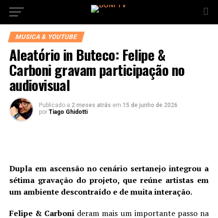
MUSICA & YOUTUBE
Aleatório in Buteco: Felipe &
Carboni gravam participação no
audiovisual
Publicado a
2 meses atrás
em
15 de junho de 2026
por
Tiago Ghidotti
Dupla em ascensão no cenário sertanejo integrou a
sétima gravação do projeto, que reúne artistas em
um ambiente descontraído e de muita interação.
Felipe & Carboni
deram mais um importante passo na