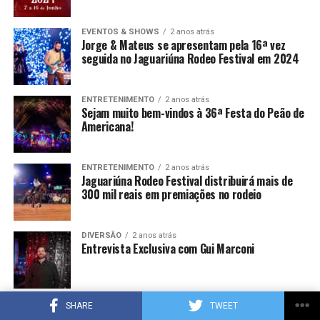
EVENTOS & SHOWS
2 anos atrás
Jorge & Mateus se apresentam pela 16ª vez
seguida no Jaguariúna Rodeo Festival em 2024
ENTRETENIMENTO
2 anos atrás
Sejam muito bem-vindos à 36ª Festa do Peão de
Americana!
ENTRETENIMENTO
2 anos atrás
Jaguariúna Rodeo Festival distribuirá mais de
300 mil reais em premiações no rodeio
DIVERSÃO
2 anos atrás
Entrevista Exclusiva com Gui Marconi
MUSICA & YOUTUBE
2 anos atrás
SHARE
TWEET
Com participação de seus padrinhos Marcos &