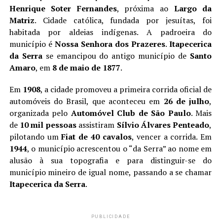
Henrique Soter Fernandes
, próxima ao
Largo da
Matriz
. Cidade católica, fundada por jesuítas, foi
habitada por aldeias indígenas. A padroeira do
município é
Nossa Senhora dos Prazeres
.
Itapecerica
da Serra
se emancipou do antigo município de
Santo
Amaro
, em
8 de maio de 1877
.
Em
1908
, a cidade promoveu a primeira corrida oficial de
automóveis do Brasil, que aconteceu em
26 de julho
,
organizada pelo
Automóvel Club de São Paulo
. Mais
de
10 mil pessoas
assistiram
Sílvio Álvares Penteado
,
pilotando um
Fiat de 40 cavalos
, vencer a corrida. Em
1944
, o município acrescentou o “da Serra” ao nome em
alusão à sua topografia e para distinguir-se do
município mineiro de igual nome, passando a se chamar
Itapecerica da Serra
.
PUBLICIDADE