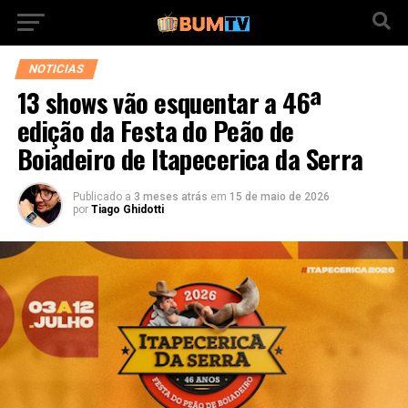
NOTICIAS
13 shows vão esquentar a 46ª
edição da Festa do Peão de
Boiadeiro de Itapecerica da Serra
Publicado a
3 meses atrás
em
15 de maio de 2026
por
Tiago Ghidotti