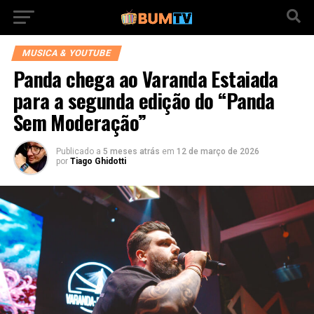
MUSICA & YOUTUBE
Panda chega ao Varanda Estaiada
para a segunda edição do “Panda
Sem Moderação”
Publicado a
5 meses atrás
em
12 de março de 2026
por
Tiago Ghidotti