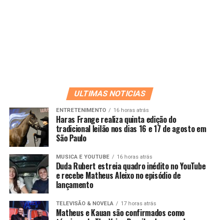
ULTIMAS NOTICIAS
ENTRETENIMENTO
16 horas atrás
Haras Frange realiza quinta edição do
tradicional leilão nos dias 16 e 17 de agosto em
São Paulo
MUSICA E YOUTUBE
16 horas atrás
Duda Rubert estreia quadro inédito no YouTube
e recebe Matheus Aleixo no episódio de
lançamento
TELEVISÃO & NOVELA
17 horas atrás
Matheus e Kauan são confirmados como