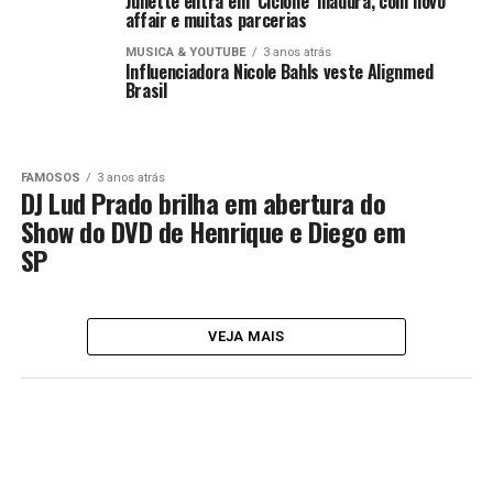
Juliette entra em ‘Ciclone’ madura, com novo
affair e muitas parcerias
MUSICA & YOUTUBE
3 anos atrás
Influenciadora Nicole Bahls veste Alignmed
Brasil
FAMOSOS
3 anos atrás
DJ Lud Prado brilha em abertura do
Show do DVD de Henrique e Diego em
SP
VEJA MAIS