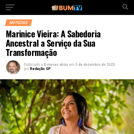
NOTICIAS
Marinice Vieira: A Sabedoria
Ancestral a Serviço da Sua
Transformação
Publicado a
8 meses atrás
em
5 de dezembro de 2025
por
Redação SP