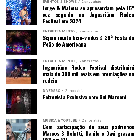
EVENTOS & SHOWS
2 anos atrás
Jorge & Mateus se apresentam pela 16ª
vez seguida no Jaguariúna Rodeo
Festival em 2024
ENTRETENIMENTO
2 anos atrás
Sejam muito bem-vindos à 36ª Festa do
Peão de Americana!
ENTRETENIMENTO
2 anos atrás
Jaguariúna Rodeo Festival distribuirá
mais de 300 mil reais em premiações no
rodeio
DIVERSÃO
2 anos atrás
Entrevista Exclusiva com Gui Marconi
MUSICA & YOUTUBE
2 anos atrás
Com participação de seus padrinhos
Marcos & Belutti, Danilo e Davi gravam
DVD em SP