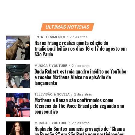
ULTIMAS NOTICIAS
ENTRETENIMENTO
2 dias atrás
Haras Frange realiza quinta edição do
tradicional leilão nos dias 16 e 17 de agosto em
São Paulo
MUSICA E YOUTUBE
2 dias atrás
Duda Rubert estreia quadro inédito no YouTube
e recebe Matheus Aleixo no episódio de
lançamento
TELEVISÃO & NOVELA
2 dias atrás
Matheus e Kauan são confirmados como
técnicos do The Voice Brasil pelo segundo ano
consecutivo
MUSICA E YOUTUBE
2 dias atrás
Raphaela Santos anuncia gravação de “Chama
no Bregão 2” em São Paulo com participações