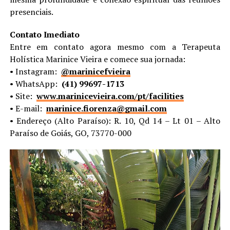
presenciais.
Contato Imediato
Entre em contato agora mesmo com a Terapeuta
Holística Marinice Vieira e comece sua jornada:
•⁠ ⁠Instagram:
@marinicefvieira
•⁠ ⁠WhatsApp:
(41) 99697-1713
•⁠ ⁠Site:
www.marinicevieira.com/pt/facilities
•⁠ ⁠E-mail:
marinice.fiorenza@gmail.com
•⁠ ⁠Endereço (Alto Paraíso): R. 10, Qd 14 – Lt 01 – Alto
Paraíso de Goiás, GO, 73770-000