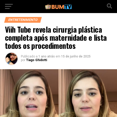
ENTRETENIMENTO
Viih Tube revela cirurgia plástica
completa após maternidade e lista
todos os procedimentos
Publicado a
1 ano atrás
em
15 de junho de 2025
por
Tiago Ghidotti