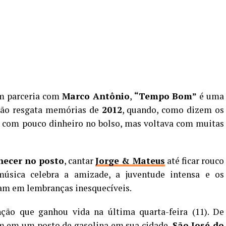
em parceria com
Marco Antônio
,
“Tempo Bom”
é uma
ção resgata memórias de
2012
, quando, como dizem os
ía com pouco dinheiro no bolso, mas voltava com muitas
ecer no posto
, cantar
Jorge & Mateus
até ficar rouco
música celebra a amizade, a juventude intensa e os
m em lembranças inesquecíveis.
ção que ganhou vida na última quarta-feira (11). De
 em um posto de gasolina em sua cidade,
São José do