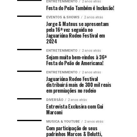
ENTRETENIMENTO
2 anos atrás
Festa do Peão Também é Inclusão!
EVENTOS & SHOWS
2 anos atrás
Jorge & Mateus se apresentam
pela 16ª vez seguida no
Jaguariúna Rodeo Festival em
2024
ENTRETENIMENTO
2 anos atrás
Sejam muito bem-vindos à 36ª
Festa do Peão de Americana!
ENTRETENIMENTO
2 anos atrás
Jaguariúna Rodeo Festival
distribuirá mais de 300 mil reais
em premiações no rodeio
DIVERSÃO
2 anos atrás
Entrevista Exclusiva com Gui
Marconi
MUSICA & YOUTUBE
2 anos atrás
Com participação de seus
padrinhos Marcos & Belutti,