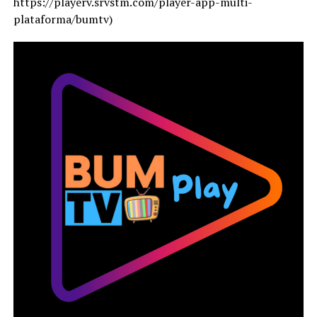
https://playerv.srvstm.com/player-app-multi-
plataforma/bumtv)