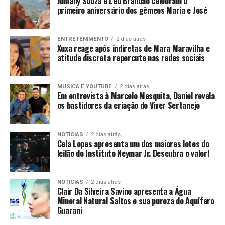
Julliany Souza e Léo Brandão celebram o
primeiro aniversário dos gêmeos Maria e José
ENTRETENIMENTO
2 dias atrás
Xuxa reage após indiretas de Mara Maravilha e
atitude discreta repercute nas redes sociais
MUSICA E YOUTUBE
2 dias atrás
Em entrevista à Marcelo Mesquita, Daniel revela
os bastidores da criação do Viver Sertanejo
NOTICIAS
2 dias atrás
Cela Lopes apresenta um dos maiores lotes do
leilão do Instituto Neymar Jr. Descubra o valor!
NOTICIAS
2 dias atrás
Clair Da Silveira Savino apresenta a Água
Mineral Natural Saltos e sua pureza do Aquífero
Guarani