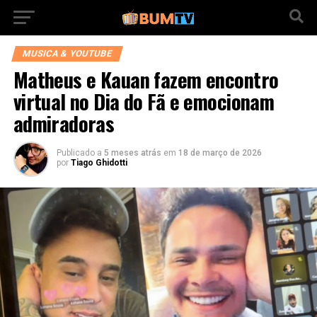
MUSICA & YOUTUBE
Matheus e Kauan fazem encontro
virtual no Dia do Fã e emocionam
admiradoras
Publicado a
5 meses atrás
em
18 de março de 2026
por
Tiago Ghidotti