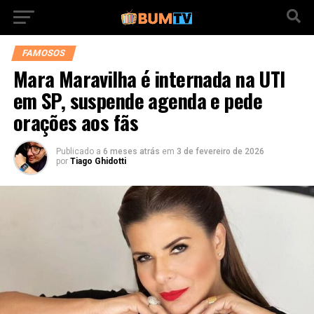
FAMOSOS
Mara Maravilha é internada na UTI
em SP, suspende agenda e pede
orações aos fãs
Publicado a
6 meses atrás
em
3 de fevereiro de 2026
por
Tiago Ghidotti