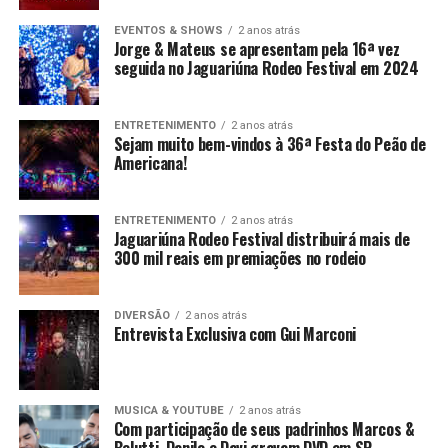
EVENTOS & SHOWS
2 anos atrás
Jorge & Mateus se apresentam pela 16ª vez
seguida no Jaguariúna Rodeo Festival em 2024
ENTRETENIMENTO
2 anos atrás
Sejam muito bem-vindos à 36ª Festa do Peão de
Americana!
ENTRETENIMENTO
2 anos atrás
Jaguariúna Rodeo Festival distribuirá mais de
300 mil reais em premiações no rodeio
DIVERSÃO
2 anos atrás
Entrevista Exclusiva com Gui Marconi
MUSICA & YOUTUBE
2 anos atrás
Com participação de seus padrinhos Marcos &
Belutti, Danilo e Davi gravam DVD em SP