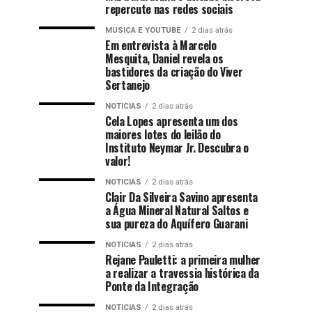
repercute nas redes sociais
MUSICA E YOUTUBE
2 dias atrás
Em entrevista à Marcelo
Mesquita, Daniel revela os
bastidores da criação do Viver
Sertanejo
NOTICIAS
2 dias atrás
Cela Lopes apresenta um dos
maiores lotes do leilão do
Instituto Neymar Jr. Descubra o
valor!
NOTICIAS
2 dias atrás
Clair Da Silveira Savino apresenta
a Água Mineral Natural Saltos e
sua pureza do Aquífero Guarani
NOTICIAS
2 dias atrás
Rejane Pauletti: a primeira mulher
a realizar a travessia histórica da
Ponte da Integração
NOTICIAS
2 dias atrás