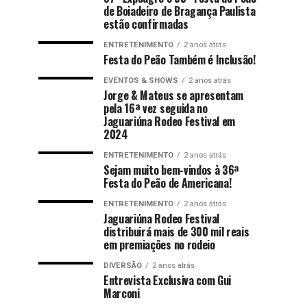
de Boiadeiro de Bragança Paulista
estão confirmadas
ENTRETENIMENTO
2 anos atrás
Festa do Peão Também é Inclusão!
EVENTOS & SHOWS
2 anos atrás
Jorge & Mateus se apresentam
pela 16ª vez seguida no
Jaguariúna Rodeo Festival em
2024
ENTRETENIMENTO
2 anos atrás
Sejam muito bem-vindos à 36ª
Festa do Peão de Americana!
ENTRETENIMENTO
2 anos atrás
Jaguariúna Rodeo Festival
distribuirá mais de 300 mil reais
em premiações no rodeio
DIVERSÃO
2 anos atrás
Entrevista Exclusiva com Gui
Marconi