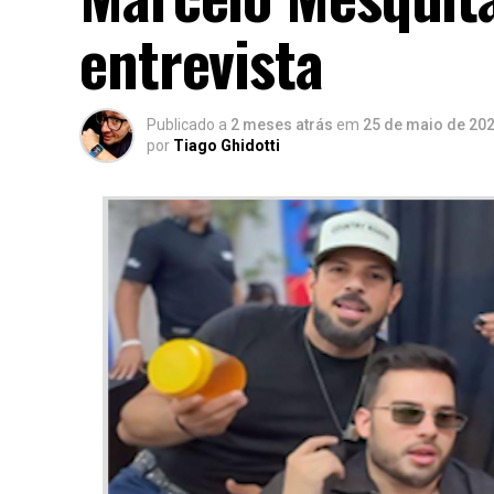
entrevista
Publicado a
2 meses atrás
em
25 de maio de 20
por
Tiago Ghidotti