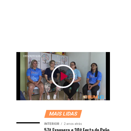
MAIS LIDAS
INTERIOR
2 anos atrás
57ª Expoagro e 30ª Festa do Peão