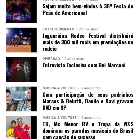
Sejam muito bem-vindos à 36ª Festa do
Peão de Americana!
ENTRETENIMENTO
2 anos atrás
Jaguariúna Rodeo Festival distribuirá
mais de 300 mil reais em premiações no
rodeio
DIVERSÃO
2 anos atrás
Entrevista Exclusiva com Gui Marconi
MUSICA & YOUTUBE
2 anos atrás
Com participação de seus padrinhos
Marcos & Belutti, Danilo e Davi gravam
DVD em SP
MUSICA & YOUTUBE
2 anos atrás
TR, Mc Menor RV e Tropa da W&S
dominam as paradas musicais do Brasil
com canção de sucesso