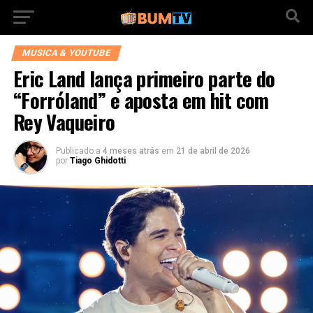
MUSICA & YOUTUBE
Eric Land lança primeiro parte do
“Forróland” e aposta em hit com
Rey Vaqueiro
Publicado a
4 meses atrás
em
21 de abril de 2026
por
Tiago Ghidotti