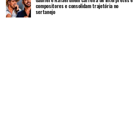
Gabriel e Rafael unem carreira de intérpretes e
compositores e consolidam trajetória no
sertanejo