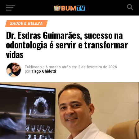
SAUDE & BELEZA
Dr. Esdras Guimarães, sucesso na
odontologia é servir e transformar
vidas
Publicado a
6 meses atrás
em
2 de fevereiro de 2026
por
Tiago Ghidotti