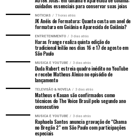
AU18K Joias: em Goiânia e Aparecida de Goiânia:
cuidados essenciais para conservar suas joias
NOTICIAS
7 horas atrás
JK Anéis de Formatura: Quanto custa um anel de
formatura em Goiânia e Aparecida de Goiânia?
ENTRETENIMENTO
3 dias atrás
Haras Frange realiza quinta edição do
tradicional leilão nos dias 16 e 17 de agosto em
São Paulo
MUSICA E YOUTUBE
3 dias atrás
Duda Rubert estreia quadro inédito no YouTube
e recebe Matheus Aleixo no episódio de
lançamento
TELEVISÃO & NOVELA
3 dias atrás
Matheus e Kauan são confirmados como
técnicos do The Voice Brasil pelo segundo ano
consecutivo
MUSICA E YOUTUBE
3 dias atrás
Raphaela Santos anuncia gravação de “Chama
no Bregão 2” em São Paulo com participações
especiais