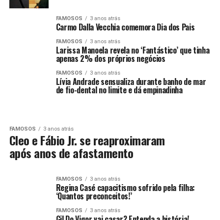
FAMOSOS
3 anos atrás
Carmo Dalla Vecchia comemora Dia dos Pais
FAMOSOS
3 anos atrás
Larissa Manoela revela no ‘Fantástico’ que tinha
apenas 2% dos próprios negócios
FAMOSOS
3 anos atrás
Lívia Andrade sensualiza durante banho de mar
de fio-dental no limite e dá empinadinha
FAMOSOS
3 anos atrás
Cleo e Fábio Jr. se reaproximaram
após anos de afastamento
FAMOSOS
3 anos atrás
Regina Casé capacitismo sofrido pela filha:
‘Quantos preconceitos!’
FAMOSOS
3 anos atrás
Gil Do Vigor vai casar? Entenda a história!