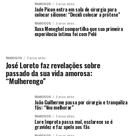
FAMOSOS
3 anos atrás
Jade Picon entra em sala de cirurgia para
colocar silicone: “Decidi colocar a prótese”
FAMOSOS
3 anos atrás
Xuxa Meneghel compartilha que sua primeira
experiência íntima foi com Pelé
FAMOSOS
3 anos atrás
José Loreto faz revelações sobre
passado da sua vida amorosa:
“Mulherengo”
FAMOSOS
3 anos atrás
João Guilherme passa por cirurgia e tranquiliza
fãs: “Vou melhorar”
FAMOSOS
3 anos atrás
Lore Improta passa mal, esclarece se é
gravidez e faz apelo aos fãs
FAMOSOS
3 anos atrás