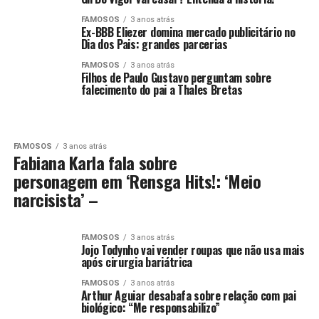
FAMOSOS
3 anos atrás
Ex-BBB Eliezer domina mercado publicitário no
Dia dos Pais: grandes parcerias
FAMOSOS
3 anos atrás
Filhos de Paulo Gustavo perguntam sobre
falecimento do pai a Thales Bretas
FAMOSOS
3 anos atrás
Fabiana Karla fala sobre
personagem em ‘Rensga Hits!: ‘Meio
narcisista’ –
FAMOSOS
3 anos atrás
Jojo Todynho vai vender roupas que não usa mais
após cirurgia bariátrica
FAMOSOS
3 anos atrás
Arthur Aguiar desabafa sobre relação com pai
biológico: “Me responsabilizo”